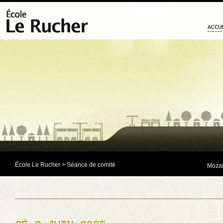
ACCU
École Le Rucher
>
Séance de comité
Mozaï